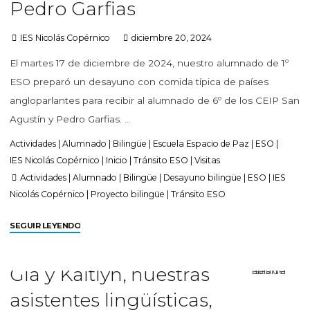
Pedro Garfias
IES Nicolás Copérnico
diciembre 20, 2024
El martes 17 de diciembre de 2024, nuestro alumnado de 1º
ESO preparó un desayuno con comida típica de países
angloparlantes para recibir al alumnado de 6º de los CEIP San
Agustín y Pedro Garfias. …
Actividades
|
Alumnado
|
Bilingüe
|
Escuela Espacio de Paz
|
ESO
|
IES Nicolás Copérnico
|
Inicio
|
Tránsito ESO
|
Visitas
Actividades
|
Alumnado
|
Bilingüe
|
Desayuno bilingüe
|
ESO
|
IES
Nicolás Copérnico
|
Proyecto bilingüe
|
Tránsito ESO
SEGUIR LEYENDO
Gia y Kaitlyn, nuestras
asistentes lingüísticas,