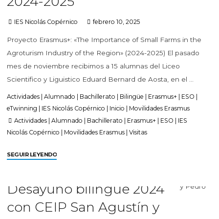
2024-2025
IES Nicolás Copérnico
febrero 10, 2025
Proyecto Erasmus+: «The Importance of Small Farms in the
Agroturism Industry of the Region» (2024-2025) El pasado
mes de noviembre recibimos a 15 alumnas del Liceo
Scientifico y Liguistico Eduard Bernard de Aosta, en el …
Actividades
|
Alumnado
|
Bachillerato
|
Bilingüe
|
Erasmus+
|
ESO
|
eTwinning
|
IES Nicolás Copérnico
|
Inicio
|
Movilidades Erasmus
Actividades
|
Alumnado
|
Bachillerato
|
Erasmus+
|
ESO
|
IES
Nicolás Copérnico
|
Movilidades Erasmus
|
Visitas
SEGUIR LEYENDO
Desayuno bilingüe 2024
con CEIP San Agustín y