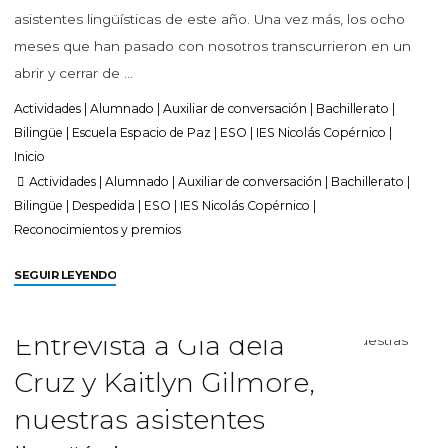
asistentes lingüísticas de este año. Una vez más, los ocho
meses que han pasado con nosotros transcurrieron en un
abrir y cerrar de …
Actividades
|
Alumnado
|
Auxiliar de conversación
|
Bachillerato
|
Bilingüe
|
Escuela Espacio de Paz
|
ESO
|
IES Nicolás Copérnico
|
Inicio
Actividades
|
Alumnado
|
Auxiliar de conversación
|
Bachillerato
|
Bilingüe
|
Despedida
|
ESO
|
IES Nicolás Copérnico
|
Reconocimientos y premios
SEGUIR LEYENDO
Entrevista a Gia dela
Cruz y Kaitlyn Gilmore,
nuestras asistentes