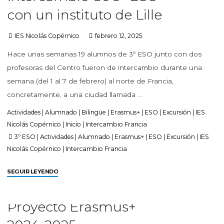
con un instituto de Lille
IES Nicolás Copérnico
febrero 12, 2025
Hace unas semanas 19 alumnos de 3º ESO junto con dos
profesoras del Centro fueron de intercambio durante una
semana (del 1 al 7 de febrero) al norte de Francia,
concretamente, a una ciudad llamada …
Actividades
|
Alumnado
|
Bilingüe
|
Erasmus+
|
ESO
|
Excursión
|
IES
Nicolás Copérnico
|
Inicio
|
Intercambio Francia
3º ESO
|
Actividades
|
Alumnado
|
Erasmus+
|
ESO
|
Excursión
|
IES
Nicolás Copérnico
|
Intercambio Francia
SEGUIR LEYENDO
Proyecto Erasmus+