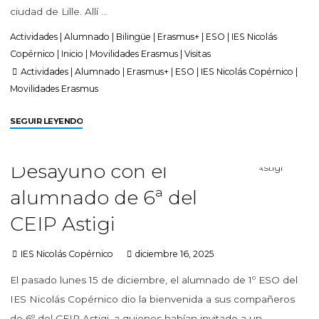
ciudad de Lille. Allí …
Actividades
|
Alumnado
|
Bilingüe
|
Erasmus+
|
ESO
|
IES Nicolás
Copérnico
|
Inicio
|
Movilidades Erasmus
|
Visitas
Actividades
|
Alumnado
|
Erasmus+
|
ESO
|
IES Nicolás Copérnico
|
Movilidades Erasmus
SEGUIR LEYENDO
Desayuno con el
alumnado de 6ª del
CEIP Astigi
IES Nicolás Copérnico
diciembre 16, 2025
El pasado lunes 15 de diciembre, el alumnado de 1º ESO del
IES Nicolás Copérnico dio la bienvenida a sus compañeros
de 6º del CEIP Astigi, a quienes habían invitado a un