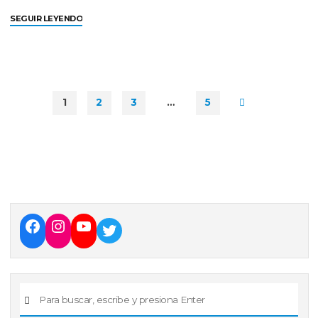
SEGUIR LEYENDO
1
2
3
…
5