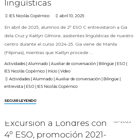
lingüísticas
IES Nicolás Copérnico
abril 10, 2025
En abril de 2025, alumnos de 2º ESO C entrevistaron a Gia
dela Cruz y Kaitlyn Gilmore, asistentes lingüísticas de nuestro
centro durante el curso 2024-25. Gia viene de Manila
(Filipinas), mientras que Kaitlyn procede …
Actividades
|
Alumnado
|
Auxiliar de conversación
|
Bilingüe
|
ESO
|
IES Nicolás Copérnico
|
Inicio
|
Video
Actividades
|
Alumnado
|
Auxiliar de conversación
|
Bilingüe
|
entrevista
|
ESO
|
IES Nicolás Copérnico
SEGUIR LEYENDO
Excursión a Londres con
4º ESO, promoción 2021-