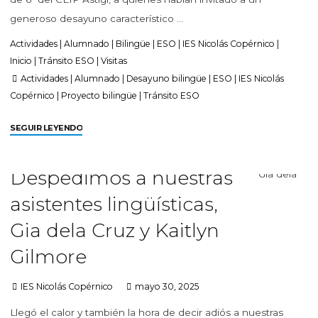
generoso desayuno característico …
Actividades
|
Alumnado
|
Bilingüe
|
ESO
|
IES Nicolás Copérnico
|
Inicio
|
Tránsito ESO
|
Visitas
Actividades
|
Alumnado
|
Desayuno bilingüe
|
ESO
|
IES Nicolás
Copérnico
|
Proyecto bilingüe
|
Tránsito ESO
SEGUIR LEYENDO
Despedimos a nuestras
asistentes lingüísticas,
Gia dela Cruz y Kaitlyn
Gilmore
IES Nicolás Copérnico
mayo 30, 2025
Llegó el calor y también la hora de decir adiós a nuestras