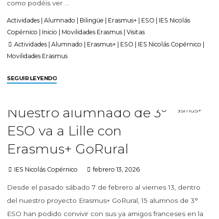
como podéis ver …
Actividades
|
Alumnado
|
Bilingüe
|
Erasmus+
|
ESO
|
IES Nicolás
Copérnico
|
Inicio
|
Movilidades Erasmus
|
Visitas
Actividades
|
Alumnado
|
Erasmus+
|
ESO
|
IES Nicolás Copérnico
|
Movilidades Erasmus
SEGUIR LEYENDO
Nuestro alumnado de 3º
ESO va a Lille con
Erasmus+ GoRural
IES Nicolás Copérnico
febrero 13, 2026
Desde el pasado sábado 7 de febrero al viernes 13, dentro
del nuestro proyecto Erasmus+ GoRural, 15 alumnos de 3°
ESO han podido convivir con sus ya amigos franceses en la