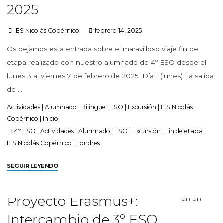
2025
IES Nicolás Copérnico
febrero 14, 2025
Os dejamos esta entrada sobre el maravilloso viaje fin de
etapa realizado con nuestro alumnado de 4º ESO desde el
lunes 3 al viernes 7 de febrero de 2025. Día 1 (lunes) La salida
de …
Actividades
|
Alumnado
|
Bilingüe
|
ESO
|
Excursión
|
IES Nicolás
Copérnico
|
Inicio
4º ESO
|
Actividades
|
Alumnado
|
ESO
|
Excursión
|
Fin de etapa
|
IES Nicolás Copérnico
|
Londres
SEGUIR LEYENDO
Proyecto Erasmus+:
Intercambio de 3º ESO