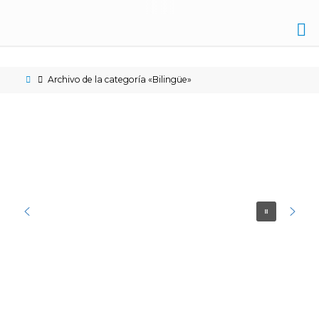
IES
NICOLÁS
Archivo de la categoría «Bilingüe»
COPÉRNICO
ÉCIJA