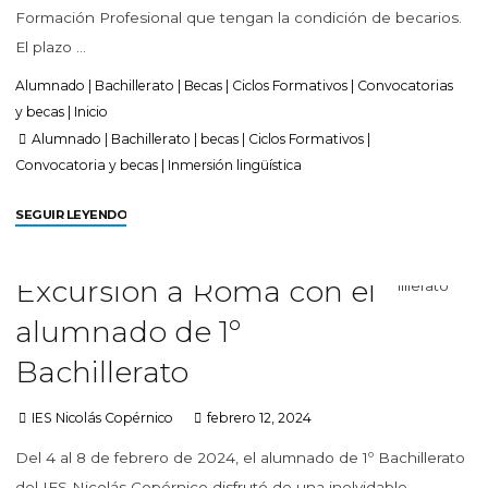
Formación Profesional que tengan la condición de becarios.
El plazo …
Alumnado
|
Bachillerato
|
Becas
|
Ciclos Formativos
|
Convocatorias
y becas
|
Inicio
Alumnado
|
Bachillerato
|
becas
|
Ciclos Formativos
|
Convocatoria y becas
|
Inmersión lingüística
SEGUIR LEYENDO
Excursión a Roma con el
alumnado de 1º
Bachillerato
IES Nicolás Copérnico
febrero 12, 2024
Del 4 al 8 de febrero de 2024, el alumnado de 1º Bachillerato
del IES Nicolás Copérnico disfrutó de una inolvidable