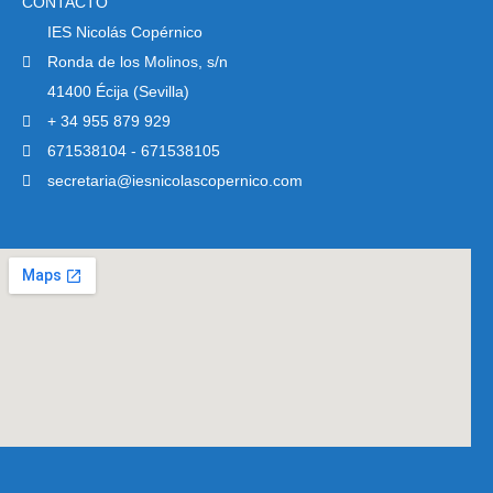
CONTACTO
IES Nicolás Copérnico
Ronda de los Molinos, s/n
41400 Écija (Sevilla)
+ 34 955 879 929
671538104 - 671538105
secretaria@iesnicolascopernico.com