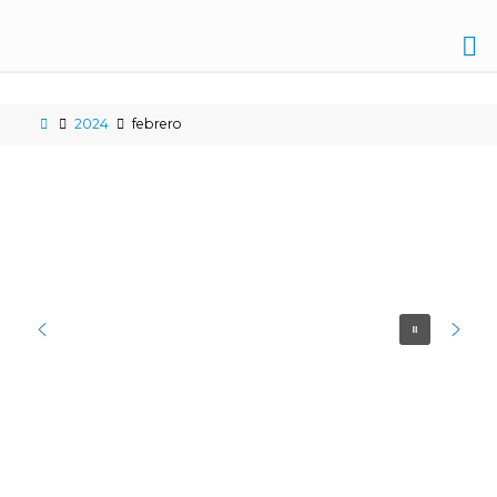
IES
NICOLÁS
2024
febrero
COPÉRNICO
ÉCIJA