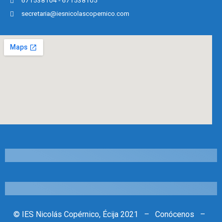
671538104 - 671538105
secretaria@iesnicolascopernico.com
©
IES Nicolás Copérnico, Écija 2021 –
Conócenos
–