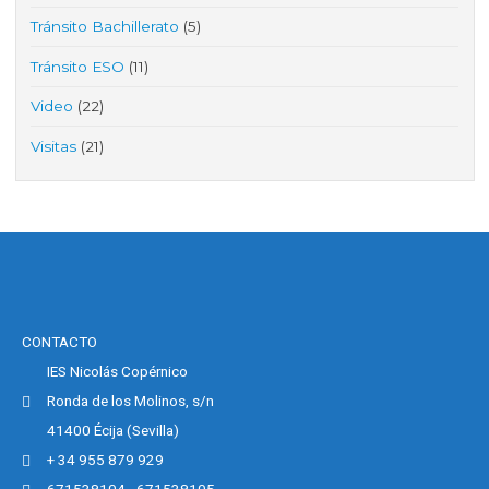
Tránsito Bachillerato
(5)
Tránsito ESO
(11)
Video
(22)
Visitas
(21)
CONTACTO
IES Nicolás Copérnico
Ronda de los Molinos, s/n
41400 Écija (Sevilla)
+ 34 955 879 929