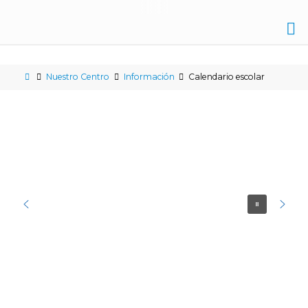
IES
NICOLÁS
Nuestro Centro
Información
Calendario escolar
COPÉRNICO
ÉCIJA