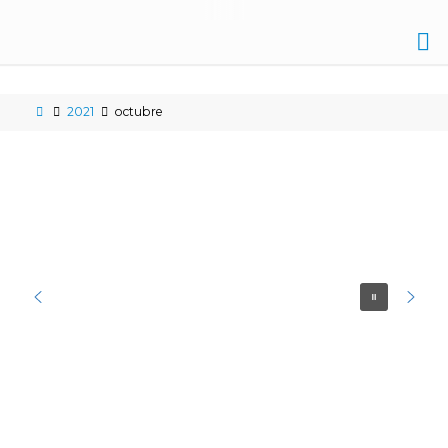
IES
NICOLÁS
2021
octubre
COPÉRNICO
ÉCIJA