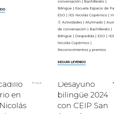
conversación
|
Bachillerato
|
Bilingüe
|
Escuela Espacio de P
NDO
ESO
|
IES Nicolás Copérnico
|
In
Actividades
|
Alumnado
|
Auxil
de conversación
|
Bachillerato
|
Bilingüe
|
Despedida
|
ESO
|
IE
Nicolás Copérnico
|
Reconocimientos y premios
SEGUIR LEYENDO
cadillo
Desayuno
rio en
bilingüe 2024
 Nicolás
con CEIP San