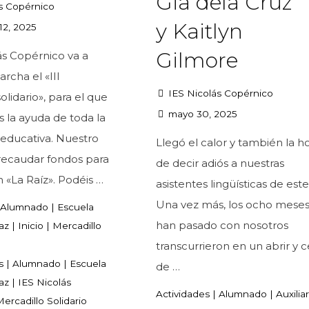
Gia dela Cruz
s Copérnico
y Kaitlyn
12, 2025
Gilmore
ás Copérnico va a
rcha el «III
IES Nicolás Copérnico
olidario», para el que
mayo 30, 2025
 la ayuda de toda la
educativa. Nuestro
Llegó el calor y también la h
 recaudar fondos para
de decir adiós a nuestras
n «La Raíz». Podéis …
asistentes lingüísticas de est
Una vez más, los ocho mese
Alumnado
|
Escuela
han pasado con nosotros
az
|
Inicio
|
Mercadillo
transcurrieron en un abrir y c
s
|
Alumnado
|
Escuela
de …
az
|
IES Nicolás
Actividades
|
Alumnado
|
Auxilia
ercadillo Solidario