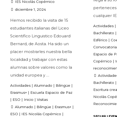
IES Nicolás Copérnico
perteneces
diciembre 1, 2024
cualquier IE
Hemos recibido la visita de 15
Actividades
|
estudiantes italianas del Liceo
Bachillerato
|
Scientifico Linguistico Edouard
Esférico
|
Co
Bernard, de Aosta. Ha sido un
Convocatoria
placer mostrarles nuestra bella
Espacio de P
localidad y trabajar con estas
Copérnico
|
I
alumnas sobre valores como la
reconocimie
unidad europea y …
Actividade
Bachillerato
Actividades
|
Alumnado
|
Bilingüe
|
Escritura crea
Erasmus+
|
Escuela Espacio de Paz
Nicolás Copé
|
ESO
|
Inicio
|
Visitas
Reconocimien
Alumnado
|
Bilingüe
|
Erasmus+
|
ESO
|
IES Nicolás Copérnico
|
SEGUIR LEYE