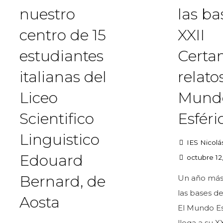
nuestro
las ba
centro de 15
XXII
estudiantes
Certa
italianas del
relato
Liceo
Mund
Scientifico
Esféri
Linguistico
IES Nicolá
Edouard
octubre 12
Bernard, de
Un año más
las bases d
Aosta
El Mundo Es
llega a su XX