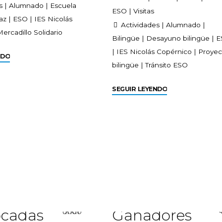
s
|
Alumnado
|
Escuela
ESO
|
Visitas
az
|
ESO
|
IES Nicolás
Actividades
|
Alumnado
|
ercadillo Solidario
Bilingüe
|
Desayuno bilingüe
|
E
|
IES Nicolás Copérnico
|
Proyec
NDO
bilingüe
|
Tránsito ESO
SEGUIR LEYENDO
cadas
Ganadores