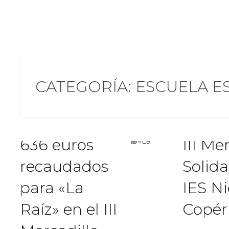
Compartir
CATEGORÍA:
ESCUELA E
636 euros
III Me
recaudados
Solida
para «La
IES Ni
Raíz» en el III
Copér