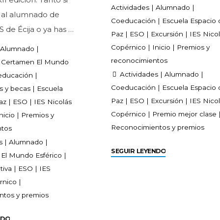
Actividades
|
Alumnado
|
 al alumnado de
Coeducación
|
Escuela Espacio 
S de Écija o ya has …
Paz
|
ESO
|
Excursión
|
IES Nico
Copérnico
|
Inicio
|
Premios y
Alumnado
|
reconocimientos
Certamen El Mundo
Actividades
|
Alumnado
|
educación
|
Coeducación
|
Escuela Espacio 
s y becas
|
Escuela
Paz
|
ESO
|
Excursión
|
IES Nico
az
|
ESO
|
IES Nicolás
Copérnico
|
Premio mejor clase
nicio
|
Premios y
Reconocimientos y premios
ntos
s
|
Alumnado
|
SEGUIR LEYENDO
|
El Mundo Esférico
|
tiva
|
ESO
|
IES
rnico
|
tos y premios
NDO