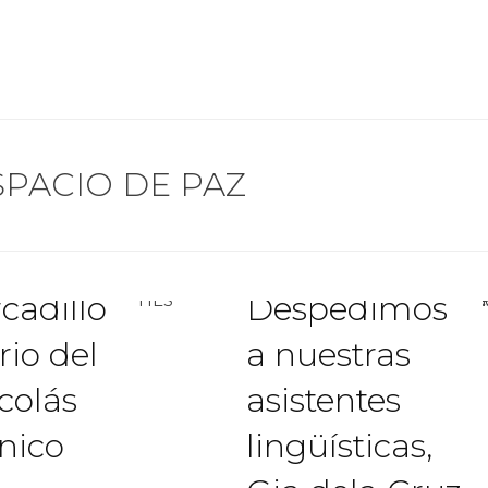
SPACIO DE PAZ
rcadillo
Despedimos
rio del
a nuestras
colás
asistentes
nico
lingüísticas,