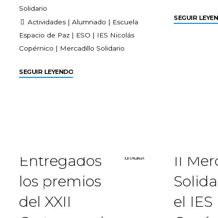
Solidario
SEGUIR LEYE
Actividades
|
Alumnado
|
Escuela
Espacio de Paz
|
ESO
|
IES Nicolás
Copérnico
|
Mercadillo Solidario
SEGUIR LEYENDO
Entregados
II Mer
los premios
Solida
del XXII
el IES