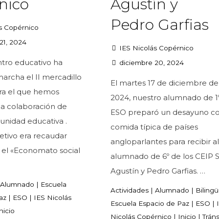
nico
Agustín y
Pedro Garfias
s Copérnico
21, 2024
IES Nicolás Copérnico
tro educativo ha
diciembre 20, 2024
archa el II mercadillo
El martes 17 de diciembre de
ara el que hemos
2024, nuestro alumnado de 1
la colaboración de
ESO preparó un desayuno c
unidad educativa .
comida típica de países
etivo era recaudar
angloparlantes para recibir a
 el «Economato social
alumnado de 6º de los CEIP 
…
Agustín y Pedro Garfias. …
Alumnado
|
Escuela
Actividades
|
Alumnado
|
Biling
az
|
ESO
|
IES Nicolás
Escuela Espacio de Paz
|
ESO
|
nicio
Nicolás Copérnico
|
Inicio
|
Tráns