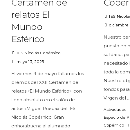
Certamen de
Copér
relatos El
IES Nicolá
Mundo
diciembre 
Esférico
Nuestro cen
puesto en m
IES Nicolás Copérnico
solidario, p
mayo 13, 2025
necesitado 
toda la com
El viernes 9 de mayo fallamos los
Nuestro obj
premios del XXII Certamen de
fondos para
relatos «El Mundo Esférico», con
Virgen del 
lleno absoluto en el salón de
actos «Miguel Rueda» del IES
Actividades
|
Nicolás Copérnico. Gran
Espacio de P
Copérnico
|
I
enhorabuena al alumnado