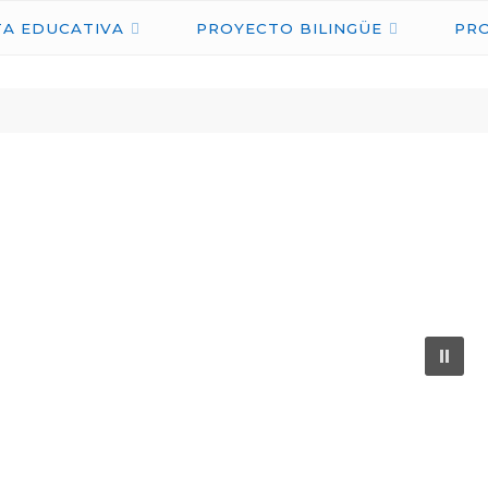
IES
A EDUCATIVA
PROYECTO BILINGÜE
PR
NICOLÁS
COPÉRNICO
ÉCIJA