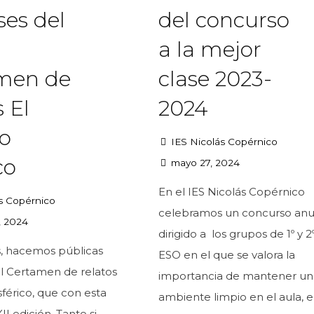
ses del
del concurso
a la mejor
men de
clase 2023-
s El
2024
o
IES Nicolás Copérnico
co
mayo 27, 2024
En el IES Nicolás Copérnico
s Copérnico
celebramos un concurso anu
, 2024
dirigido a los grupos de 1º y 2
, hacemos públicas
ESO en el que se valora la
el Certamen de relatos
importancia de mantener un
férico, que con esta
ambiente limpio en el aula, e
II edición. Tanto si