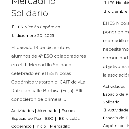
Mercadillo
IES Nicolá
Solidario
diciembre 
El IES Nicol
IES Nicolás Copérnico
poner en ma
diciembre 20, 2025
mercadillo s
El pasado 19 de diciembre,
necesitamos
alumnos de 4º ESO colaboradores
comunidad 
en el III Mercadillo Solidario
objetivo es
celebrado en el IES Nicolás
la asociació
Copérnico visitaron el CAIT de «La
Actividades
|
Raíz», en calle Berbisa (Écija). Allí
Espacio de P
conocieron de primera …
Solidario
Actividade
Actividades
|
Alumnado
|
Escuela
Espacio de P
Espacio de Paz
|
ESO
|
IES Nicolás
Copérnico
|
M
Copérnico
|
Inicio
|
Mercadillo