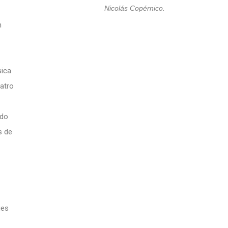
Nicolás Copérnico.
n
sica
atro
ado
s de
ues