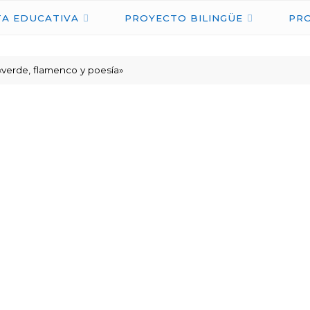
IES
A EDUCATIVA
PROYECTO BILINGÜE
PR
NICOLÁS
COPÉRNICO
«verde, flamenco y poesía»
ÉCIJA