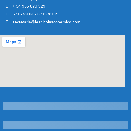
+ 34 955 879 929
671538104 - 671538105
secretaria@iesnicolascopernico.com