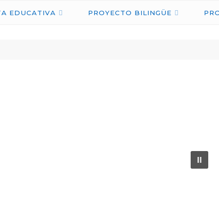
IES
A EDUCATIVA
PROYECTO BILINGÜE
PR
NICOLÁS
COPÉRNICO
ÉCIJA