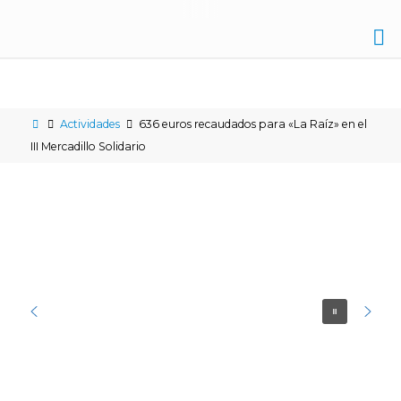
IES
NICOLÁS
COPÉRNICO
Actividades
636 euros recaudados para «La Raíz» en el
III Mercadillo Solidario
ÉCIJA