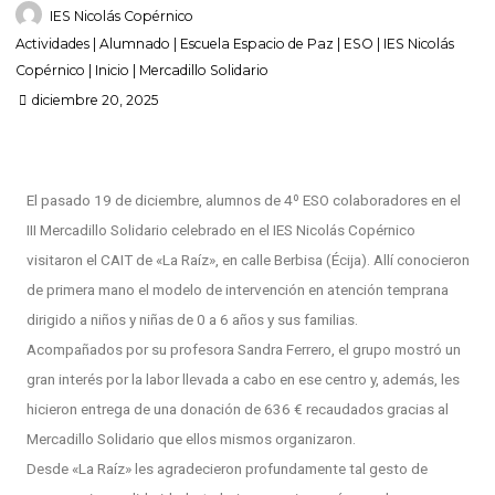
IES Nicolás Copérnico
Actividades
|
Alumnado
|
Escuela Espacio de Paz
|
ESO
|
IES Nicolás
Copérnico
|
Inicio
|
Mercadillo Solidario
diciembre 20, 2025
El pasado 19 de diciembre, alumnos de 4º ESO colaboradores en el
III Mercadillo Solidario celebrado en el IES Nicolás Copérnico
visitaron el CAIT de «La Raíz», en calle Berbisa (Écija). Allí conocieron
de primera mano el modelo de intervención en atención temprana
dirigido a niños y niñas de 0 a 6 años y sus familias.
Acompañados por su profesora Sandra Ferrero, el grupo mostró un
gran interés por la labor llevada a cabo en ese centro y, además, les
hicieron entrega de una donación de 636 € recaudados gracias al
Mercadillo Solidario que ellos mismos organizaron.
Desde «La Raíz» les agradecieron profundamente tal gesto de