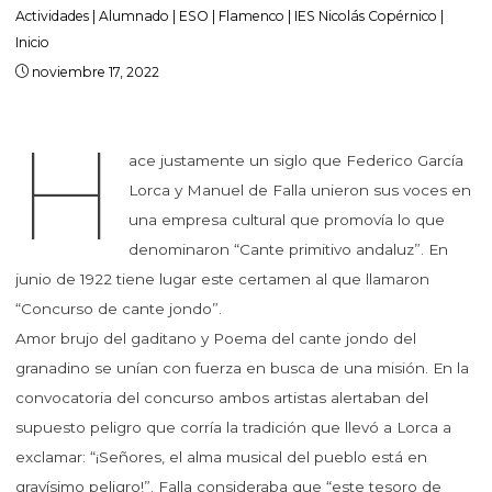
Actividades
|
Alumnado
|
ESO
|
Flamenco
|
IES Nicolás Copérnico
|
Inicio
noviembre 17, 2022
H
ace justamente un siglo que Federico García
Lorca y Manuel de Falla unieron sus voces en
una empresa cultural que promovía lo que
denominaron “Cante primitivo andaluz”. En
junio de 1922 tiene lugar este certamen al que llamaron
“Concurso de cante jondo”.
Amor brujo del gaditano y Poema del cante jondo del
granadino se unían con fuerza en busca de una misión. En la
convocatoria del concurso ambos artistas alertaban del
supuesto peligro que corría la tradición que llevó a Lorca a
exclamar: “¡Señores, el alma musical del pueblo está en
gravísimo peligro!”. Falla consideraba que “este tesoro de