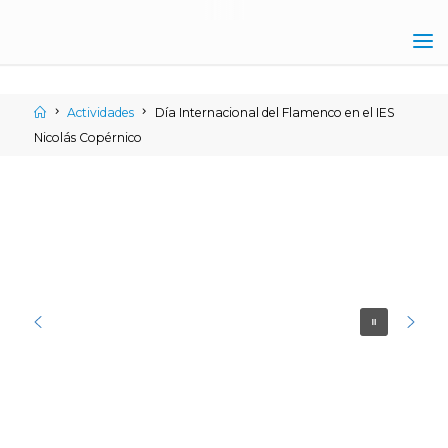
IES
NICOLÁS
Actividades
Día Internacional del Flamenco en el IES
COPÉRNICO
Nicolás Copérnico
ÉCIJA