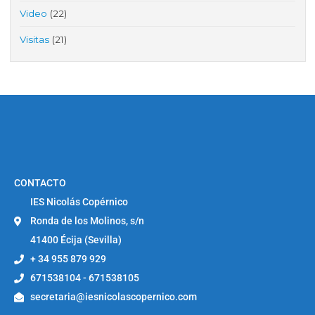
Video
(22)
Visitas
(21)
CONTACTO
IES Nicolás Copérnico
Ronda de los Molinos, s/n
41400 Écija (Sevilla)
+ 34 955 879 929
671538104 - 671538105
secretaria@iesnicolascopernico.com