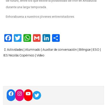
de futuro, entre los que existe la posibilidad de vivir en Andalucía
durante una larga temporada.
Enhorabuena a nuestros jóvenes entrevistadores.
F
T
W
G
Li
C
a
w
h
m
n
o
Actividades
|
Alumnado
|
Auxiliar de conversación
|
Bilingüe
|
ESO
|
c
it
a
ai
k
m
IES Nicolás Copérnico
|
Video
e
te
ts
l
e
p
b
r
A
dI
ar
o
p
n
ti
o
p
r
k