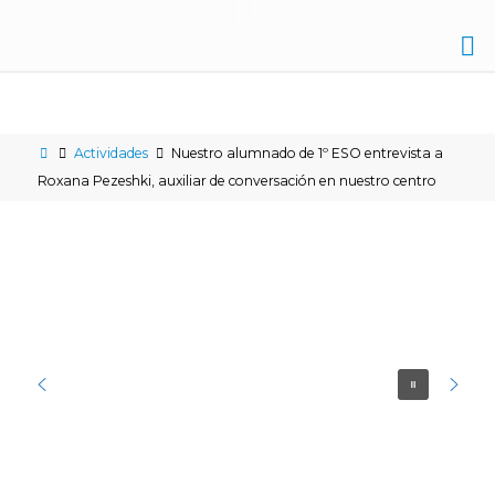
IES
NICOLÁS
COPÉRNICO
Actividades
Nuestro alumnado de 1º ESO entrevista a
Roxana Pezeshki, auxiliar de conversación en nuestro centro
ÉCIJA