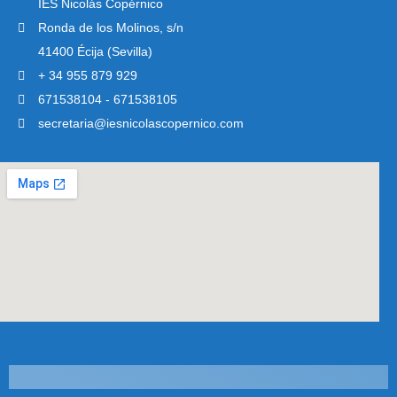
IES Nicolás Copérnico
Ronda de los Molinos, s/n
41400 Écija (Sevilla)
+ 34 955 879 929
671538104 - 671538105
secretaria@iesnicolascopernico.com