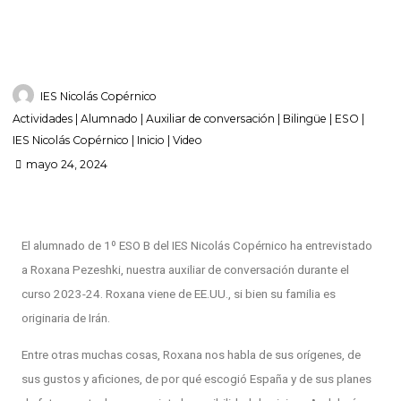
IES Nicolás Copérnico
Actividades
|
Alumnado
|
Auxiliar de conversación
|
Bilingüe
|
ESO
|
IES Nicolás Copérnico
|
Inicio
|
Video
mayo 24, 2024
El alumnado de 1º ESO B del IES Nicolás Copérnico ha entrevistado
a Roxana Pezeshki, nuestra auxiliar de conversación durante el
curso 2023-24. Roxana viene de EE.UU., si bien su familia es
originaria de Irán.
Entre otras muchas cosas, Roxana nos habla de sus orígenes, de
sus gustos y aficiones, de por qué escogió España y de sus planes