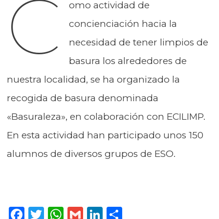
C
omo actividad de
concienciación hacia la
necesidad de tener limpios de
basura los alrededores de
nuestra localidad, se ha organizado la
recogida de basura denominada
«Basuraleza», en colaboración con ECILIMP.
En esta actividad han participado unos 150
alumnos de diversos grupos de ESO.
F
T
W
G
Li
C