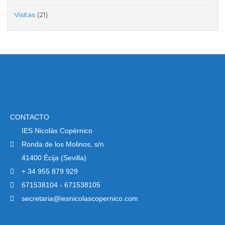
Visitas
(21)
CONTACTO
IES Nicolás Copérnico
Ronda de los Molinos, s/n
41400 Écija (Sevilla)
+ 34 955 879 929
671538104 - 671538105
secretaria@iesnicolascopernico.com