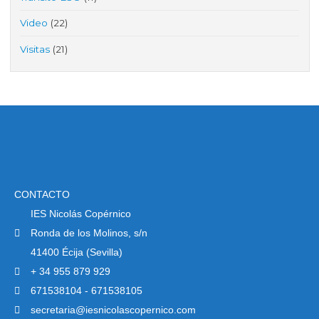
Video
(22)
Visitas
(21)
CONTACTO
IES Nicolás Copérnico
Ronda de los Molinos, s/n
41400 Écija (Sevilla)
+ 34 955 879 929
671538104 - 671538105
secretaria@iesnicolascopernico.com