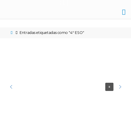
IES
NICOLÁS
Entradas etiquetadas como "4º ESO"
COPÉRNICO
ÉCIJA