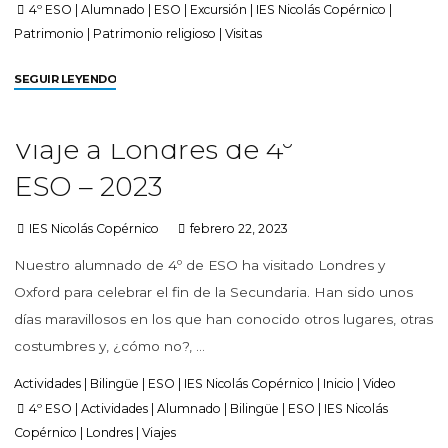
4º ESO
|
Alumnado
|
ESO
|
Excursión
|
IES Nicolás Copérnico
|
Patrimonio
|
Patrimonio religioso
|
Visitas
SEGUIR LEYENDO
Viaje a Londres de 4º
ESO – 2023
IES Nicolás Copérnico
febrero 22, 2023
Nuestro alumnado de 4º de ESO ha visitado Londres y
Oxford para celebrar el fin de la Secundaria. Han sido unos
días maravillosos en los que han conocido otros lugares, otras
costumbres y, ¿cómo no?, …
Actividades
|
Bilingüe
|
ESO
|
IES Nicolás Copérnico
|
Inicio
|
Video
4º ESO
|
Actividades
|
Alumnado
|
Bilingüe
|
ESO
|
IES Nicolás
Copérnico
|
Londres
|
Viajes