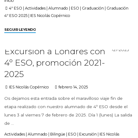
Inicio
4º ESO
|
Actividades
|
Alumnado
|
ESO
|
Graduación
|
Graduación
4º ESO 2025
|
IES Nicolás Copérnico
SEGUIR LEYENDO
Excursión a Londres con
4º ESO, promoción 2021-
2025
IES Nicolás Copérnico
febrero 14, 2025
Os dejamos esta entrada sobre el maravilloso viaje fin de
etapa realizado con nuestro alumnado de 4º ESO desde el
lunes 3 al viernes 7 de febrero de 2025. Día 1 (lunes) La salida
de …
Actividades
|
Alumnado
|
Bilingüe
|
ESO
|
Excursión
|
IES Nicolás