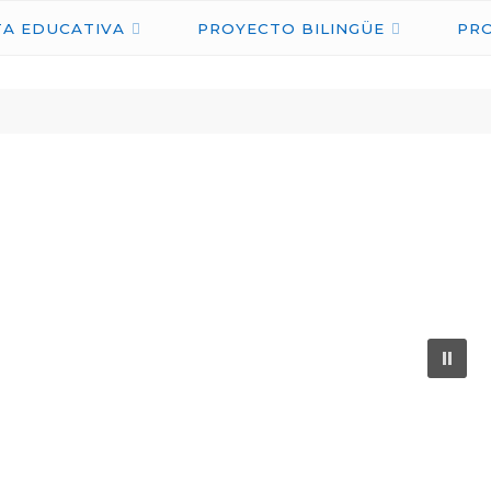
IES
A EDUCATIVA
PROYECTO BILINGÜE
PR
NICOLÁS
COPÉRNICO
ÉCIJA