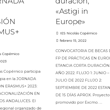
ORNADA
duración,
«Astigi in
SIÓN
Europe»
MUS+
IES Nicolás Copérnico
febrero 15, 2022
CONVOCATORIA DE BECAS 
s Copérnico
FP DE PRÁCTICAS EN EURO
2023
ETANCIA CORTA DURACIÓN
ás Copérnico participa
AÑO 2022. FLUJO 1: JUNIO –
opia en la JORNADA
JULIO DE 2022 FLUJO 2:
ÓN ERASMUS+ 2023:
SEPTIEMBRE DE 2022 ESTA
ACIONALIZACIÓN EN
DE 15 DÍAS APROX. Proyecto
OS ANDALUCES. El
promovido por Excmo. …
egional organizado de