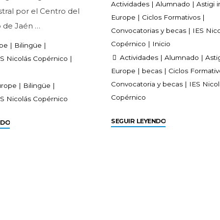
Actividades
|
Alumnado
|
Astigi i
tral por el Centro del
Europe
|
Ciclos Formativos
|
 de Jaén …
Convocatorias y becas
|
IES Nic
Copérnico
|
Inicio
ope
|
Bilingüe
|
Actividades
|
Alumnado
|
Astig
ES Nicolás Copérnico
|
Europe
|
becas
|
Ciclos Formati
Convocatoria y becas
|
IES Nico
urope
|
Bilingüe
|
Copérnico
ES Nicolás Copérnico
SEGUIR LEYENDO
NDO