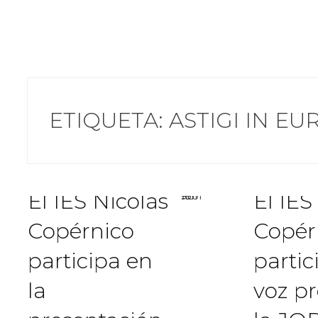
Compartir
ETIQUETA:
ASTIGI IN E
El IES Nicolás
El IES
Copérnico
Copér
participa en
partic
la
voz p