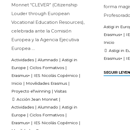
Monnet “CLEVER” (Citizenship
forma magis
Louder through European
Profesorado
Vocational Education Resources),
Astigi in Eur
celebrada ante la Comisión
Erasmus+
|
I
Europea y la Agencia Ejecutiva
Inicio
Europea …
Astigi in E
Erasmus+
|
I
Actividades
|
Alumnado
|
Astigi in
Europe
|
Ciclos Formativos
|
SEGUIR LEYE
Erasmus+
|
IES Nicolás Copérnico
|
Inicio
|
Movilidades Erasmus
|
Proyecto eTwinning
|
Visitas
Acción Jean Monnet
|
Actividades
|
Alumnado
|
Astigi in
Europe
|
Ciclos Formativos
|
Erasmus+
|
IES Nicolás Copérnico
|