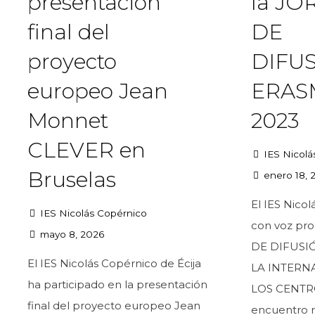
presentación
la J
final del
DE
proyecto
DIFU
europeo Jean
ERAS
Monnet
2023
CLEVER en
IES Nicolá
Bruselas
enero 18, 
El IES Nicol
IES Nicolás Copérnico
con voz pr
mayo 8, 2026
DE DIFUSI
El IES Nicolás Copérnico de Écija
LA INTERN
ha participado en la presentación
LOS CENTR
final del proyecto europeo Jean
encuentro r