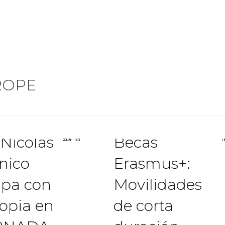
UROPE
 Nicolás
Becas
nico
Erasmus+:
ipa con
Movilidades
ropia en
de corta