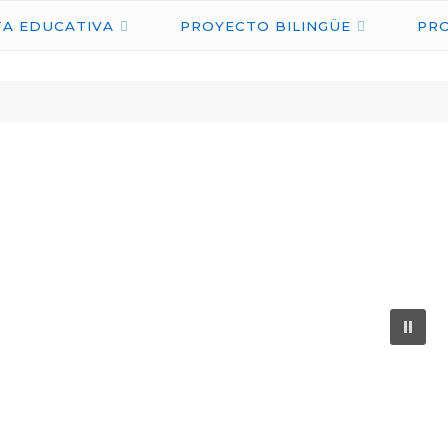
IES
A EDUCATIVA
PROYECTO BILINGÜE
PR
NICOLÁS
COPÉRNICO
ÉCIJA