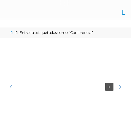
IES
NICOLÁS
Entradas etiquetadas como "Conferencia"
COPÉRNICO
ÉCIJA