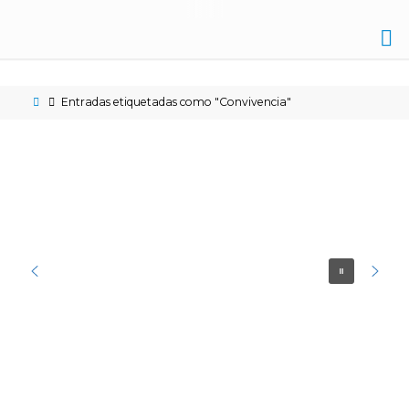
IES
NICOLÁS
Entradas etiquetadas como "Convivencia"
COPÉRNICO
ÉCIJA