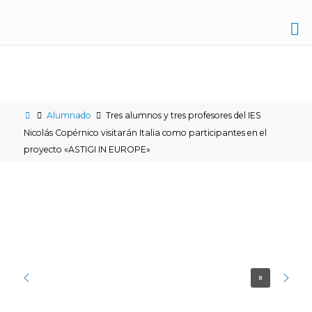
IES
NICOLÁS
COPÉRNICO
Alumnado
Tres alumnos y tres profesores del IES
ÉCIJA
Nicolás Copérnico visitarán Italia como participantes en el
proyecto «ASTIGI IN EUROPE»