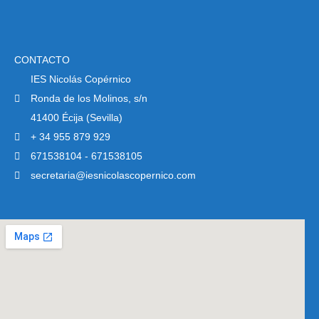
CONTACTO
IES Nicolás Copérnico
Ronda de los Molinos, s/n
41400 Écija (Sevilla)
+ 34 955 879 929
671538104 - 671538105
secretaria@iesnicolascopernico.com