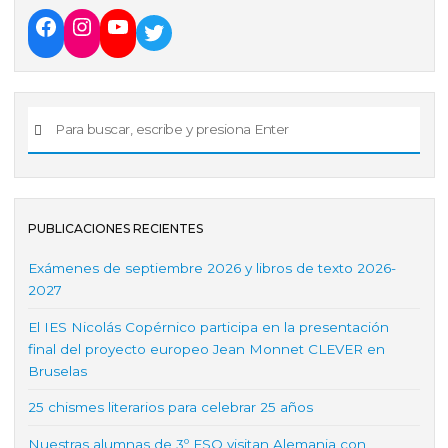
o
p
r
k
PUBLICACIONES RECIENTES
Exámenes de septiembre 2026 y libros de texto 2026-
2027
El IES Nicolás Copérnico participa en la presentación
final del proyecto europeo Jean Monnet CLEVER en
Bruselas
25 chismes literarios para celebrar 25 años
Nuestras alumnas de 3º ESO visitan Alemania con