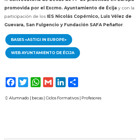
promovida por el Excmo. Ayuntamiento de Écija
y con la
participación de los
IES Nicolás Copérnico, Luis Vélez de
Guevara, San Fulgencio y Fundación SAFA Peñaflor
.
BASES «ASTIGI IN EUROPE»
WEB AYUNTAMIENTO DE ÉCIJA
F
T
W
G
Li
C
a
w
h
m
n
o
Alumnado
|
becas
|
Ciclos Formativos
|
Profesores
c
it
a
ai
k
m
e
te
ts
l
e
p
b
r
A
dI
ar
o
p
n
ti