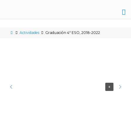
IES
NICOLÁS
Actividades
Graduación 4º ESO, 2018-2022
COPÉRNICO
ÉCIJA