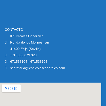
CONTACTO
IES Nicolás Copérnico
Ronda de los Molinos, s/n
41400 Écija (Sevilla)
+ 34 955 879 929
671538104 - 671538105
secretaria@iesnicolascopernico.com