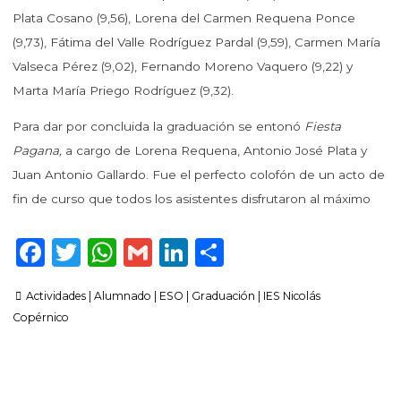
Plata Cosano (9,56), Lorena del Carmen Requena Ponce
(9,73), Fátima del Valle Rodríguez Pardal (9,59), Carmen María
Valseca Pérez (9,02), Fernando Moreno Vaquero (9,22) y
Marta María Priego Rodríguez (9,32).
Para dar por concluida la graduación se entonó
Fiesta
Pagana,
a cargo de Lorena Requena, Antonio José Plata y
Juan Antonio Gallardo. Fue el perfecto colofón de un acto de
fin de curso que todos los asistentes disfrutaron al máximo
F
T
W
G
Li
C
a
w
h
m
n
o
Actividades
|
Alumnado
|
ESO
|
Graduación
|
IES Nicolás
c
it
a
ai
k
m
Copérnico
e
te
ts
l
e
p
b
r
A
dI
ar
o
p
n
ti