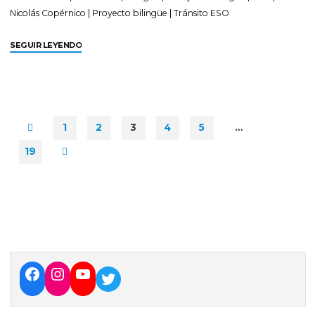
Nicolás Copérnico
|
Proyecto bilingüe
|
Tránsito ESO
SEGUIR LEYENDO
1
2
3
4
5
…
19