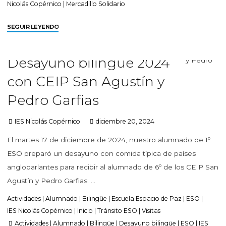
Nicolás Copérnico
|
Mercadillo Solidario
SEGUIR LEYENDO
Desayuno bilingüe 2024
con CEIP San Agustín y
Pedro Garfias
IES Nicolás Copérnico
diciembre 20, 2024
El martes 17 de diciembre de 2024, nuestro alumnado de 1º
ESO preparó un desayuno con comida típica de países
angloparlantes para recibir al alumnado de 6º de los CEIP San
Agustín y Pedro Garfias. …
Actividades
|
Alumnado
|
Bilingüe
|
Escuela Espacio de Paz
|
ESO
|
IES Nicolás Copérnico
|
Inicio
|
Tránsito ESO
|
Visitas
Actividades
|
Alumnado
|
Bilingüe
|
Desayuno bilingüe
|
ESO
|
IES