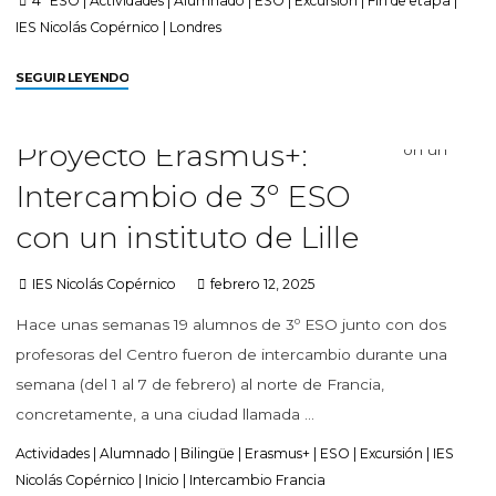
4º ESO
|
Actividades
|
Alumnado
|
ESO
|
Excursión
|
Fin de etapa
|
IES Nicolás Copérnico
|
Londres
SEGUIR LEYENDO
Proyecto Erasmus+:
Intercambio de 3º ESO
con un instituto de Lille
IES Nicolás Copérnico
febrero 12, 2025
Hace unas semanas 19 alumnos de 3º ESO junto con dos
profesoras del Centro fueron de intercambio durante una
semana (del 1 al 7 de febrero) al norte de Francia,
concretamente, a una ciudad llamada …
Actividades
|
Alumnado
|
Bilingüe
|
Erasmus+
|
ESO
|
Excursión
|
IES
Nicolás Copérnico
|
Inicio
|
Intercambio Francia