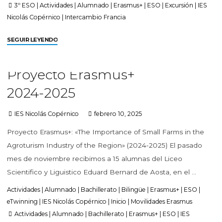
3º ESO
|
Actividades
|
Alumnado
|
Erasmus+
|
ESO
|
Excursión
|
IES
Nicolás Copérnico
|
Intercambio Francia
SEGUIR LEYENDO
Proyecto Erasmus+
2024-2025
IES Nicolás Copérnico
febrero 10, 2025
Proyecto Erasmus+: «The Importance of Small Farms in the
Agroturism Industry of the Region» (2024-2025) El pasado
mes de noviembre recibimos a 15 alumnas del Liceo
Scientifico y Liguistico Eduard Bernard de Aosta, en el …
Actividades
|
Alumnado
|
Bachillerato
|
Bilingüe
|
Erasmus+
|
ESO
|
eTwinning
|
IES Nicolás Copérnico
|
Inicio
|
Movilidades Erasmus
Actividades
|
Alumnado
|
Bachillerato
|
Erasmus+
|
ESO
|
IES