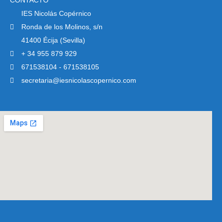
CONTACTO
IES Nicolás Copérnico
Ronda de los Molinos, s/n
41400 Écija (Sevilla)
+ 34 955 879 929
671538104 - 671538105
secretaria@iesnicolascopernico.com