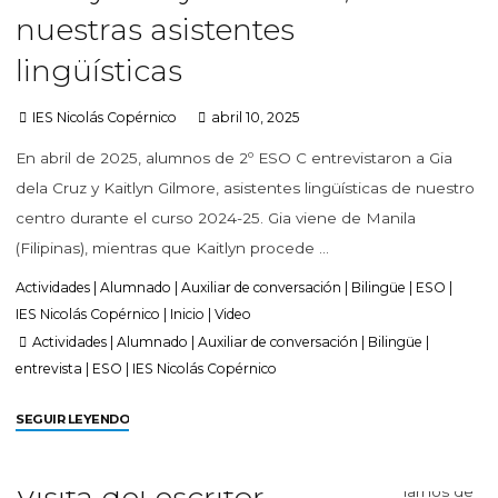
nuestras asistentes
lingüísticas
IES Nicolás Copérnico
abril 10, 2025
En abril de 2025, alumnos de 2º ESO C entrevistaron a Gia
dela Cruz y Kaitlyn Gilmore, asistentes lingüísticas de nuestro
centro durante el curso 2024-25. Gia viene de Manila
(Filipinas), mientras que Kaitlyn procede …
Actividades
|
Alumnado
|
Auxiliar de conversación
|
Bilingüe
|
ESO
|
IES Nicolás Copérnico
|
Inicio
|
Video
Actividades
|
Alumnado
|
Auxiliar de conversación
|
Bilingüe
|
entrevista
|
ESO
|
IES Nicolás Copérnico
SEGUIR LEYENDO
Visita del escritor