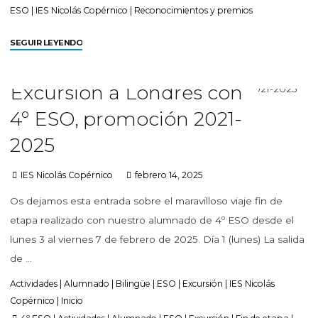
ESO
|
IES Nicolás Copérnico
|
Reconocimientos y premios
SEGUIR LEYENDO
Excursión a Londres con
4º ESO, promoción 2021-
2025
IES Nicolás Copérnico
febrero 14, 2025
Os dejamos esta entrada sobre el maravilloso viaje fin de
etapa realizado con nuestro alumnado de 4º ESO desde el
lunes 3 al viernes 7 de febrero de 2025. Día 1 (lunes) La salida
de …
Actividades
|
Alumnado
|
Bilingüe
|
ESO
|
Excursión
|
IES Nicolás
Copérnico
|
Inicio