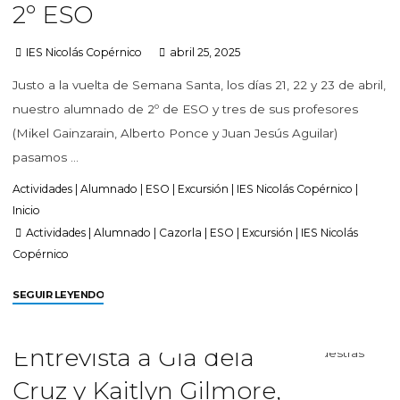
2º ESO
IES Nicolás Copérnico
abril 25, 2025
Justo a la vuelta de Semana Santa, los días 21, 22 y 23 de abril,
nuestro alumnado de 2º de ESO y tres de sus profesores
(Mikel Gainzarain, Alberto Ponce y Juan Jesús Aguilar)
pasamos …
Actividades
|
Alumnado
|
ESO
|
Excursión
|
IES Nicolás Copérnico
|
Inicio
Actividades
|
Alumnado
|
Cazorla
|
ESO
|
Excursión
|
IES Nicolás
Copérnico
SEGUIR LEYENDO
Entrevista a Gia dela
Cruz y Kaitlyn Gilmore,