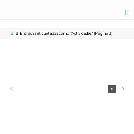
IES
NICOLÁS
Entradas etiquetadas como "Actividades"
(Página 3)
COPÉRNICO
ÉCIJA