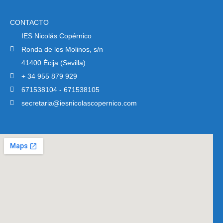
CONTACTO
IES Nicolás Copérnico
Ronda de los Molinos, s/n
41400 Écija (Sevilla)
+ 34 955 879 929
671538104 - 671538105
secretaria@iesnicolascopernico.com