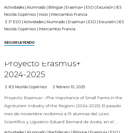
Actividades
|
Alumnado
|
Bilingüe
|
Erasmus+
|
ESO
|
Excursión
|
IES
Nicolás Copérnico
|
Inicio
|
Intercambio Francia
3º ESO
|
Actividades
|
Alumnado
|
Erasmus+
|
ESO
|
Excursión
|
IES
Nicolás Copérnico
|
Intercambio Francia
SEGUIR LEYENDO
Proyecto Erasmus+
2024-2025
IES Nicolás Copérnico
febrero 10, 2025
Proyecto Erasmus+: «The Importance of Small Farms in the
Agroturism Industry of the Region» (2024-2025) El pasado
mes de noviembre recibimos a 15 alumnas del Liceo
Scientifico y Liguistico Eduard Bernard de Aosta, en el …
Actividades
|
Alumnado
|
Bachillerato
|
Bilingüe
|
Erasmus+
|
ESO
|