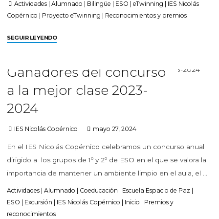
Actividades
|
Alumnado
|
Bilingüe
|
ESO
|
eTwinning
|
IES Nicolás
Copérnico
|
Proyecto eTwinning
|
Reconocimientos y premios
SEGUIR LEYENDO
Ganadores del concurso
a la mejor clase 2023-
2024
IES Nicolás Copérnico
mayo 27, 2024
En el IES Nicolás Copérnico celebramos un concurso anual
dirigido a los grupos de 1º y 2º de ESO en el que se valora la
importancia de mantener un ambiente limpio en el aula, el …
Actividades
|
Alumnado
|
Coeducación
|
Escuela Espacio de Paz
|
ESO
|
Excursión
|
IES Nicolás Copérnico
|
Inicio
|
Premios y
reconocimientos