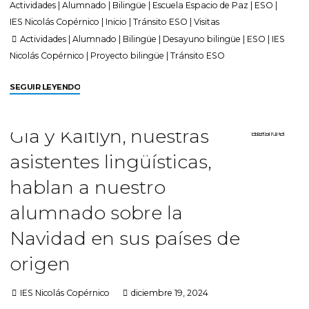
Actividades
|
Alumnado
|
Bilingüe
|
Escuela Espacio de Paz
|
ESO
|
IES Nicolás Copérnico
|
Inicio
|
Tránsito ESO
|
Visitas
Actividades
|
Alumnado
|
Bilingüe
|
Desayuno bilingüe
|
ESO
|
IES
Nicolás Copérnico
|
Proyecto bilingüe
|
Tránsito ESO
SEGUIR LEYENDO
Gia y Kaitlyn, nuestras
asistentes lingüísticas,
hablan a nuestro
alumnado sobre la
Navidad en sus países de
origen
IES Nicolás Copérnico
diciembre 19, 2024