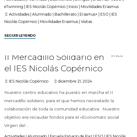
eTwinning
|
IES Nicolás Copérnico
|
Inicio
|
Movilidades Erasmus
Actividades
|
Alumnado
|
Bachillerato
|
Erasmus+
|
ESO
|
IES
Nicolás Copérnico
|
Movilidades Erasmus
|
Visitas
SEGUIR LEYENDO
II Mercadillo Solidario en
el IES Nicolás Copérnico
IES Nicolás Copérnico
diciembre 21, 2024
Nuestro centro educativo ha puesto en marcha el II
mercadillo solidario, para el que hemos necesitado la
colaboración de toda la comunidad educativa . Nuestro
objetivo era recaudar fondos para el «Economato social
Virgen del …
Actividades
|
Alumnado
|
Escuela Espacio de Paz
|
ESO
|
IES Nicolás