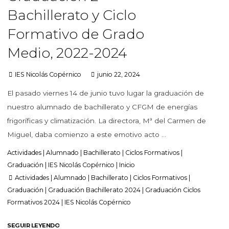
Bachillerato y Ciclo
Formativo de Grado
Medio, 2022-2024
IES Nicolás Copérnico
junio 22, 2024
El pasado viernes 14 de junio tuvo lugar la graduación de
nuestro alumnado de bachillerato y CFGM de energías
frigoríficas y climatización. La directora, Mª del Carmen de
Miguel, daba comienzo a este emotivo acto …
Actividades
|
Alumnado
|
Bachillerato
|
Ciclos Formativos
|
Graduación
|
IES Nicolás Copérnico
|
Inicio
Actividades
|
Alumnado
|
Bachillerato
|
Ciclos Formativos
|
Graduación
|
Graduación Bachillerato 2024
|
Graduación Ciclos
Formativos 2024
|
IES Nicolás Copérnico
SEGUIR LEYENDO