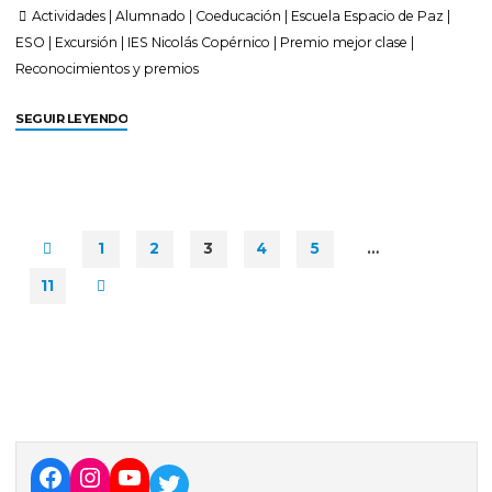
Actividades
|
Alumnado
|
Coeducación
|
Escuela Espacio de Paz
|
ESO
|
Excursión
|
IES Nicolás Copérnico
|
Premio mejor clase
|
Reconocimientos y premios
SEGUIR LEYENDO
1
2
3
4
5
…
11