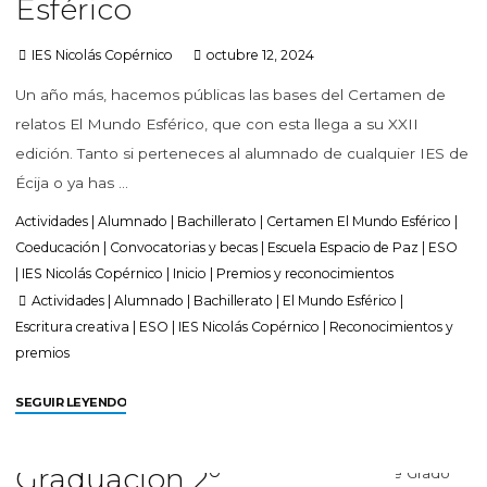
Esférico
IES Nicolás Copérnico
octubre 12, 2024
Un año más, hacemos públicas las bases del Certamen de
relatos El Mundo Esférico, que con esta llega a su XXII
edición. Tanto si perteneces al alumnado de cualquier IES de
Écija o ya has …
Actividades
|
Alumnado
|
Bachillerato
|
Certamen El Mundo Esférico
|
Coeducación
|
Convocatorias y becas
|
Escuela Espacio de Paz
|
ESO
|
IES Nicolás Copérnico
|
Inicio
|
Premios y reconocimientos
Actividades
|
Alumnado
|
Bachillerato
|
El Mundo Esférico
|
Escritura creativa
|
ESO
|
IES Nicolás Copérnico
|
Reconocimientos y
premios
SEGUIR LEYENDO
Graduación 2º