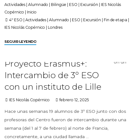
Actividades
|
Alumnado
|
Bilingüe
|
ESO
|
Excursión
|
IES Nicolás
Copérnico
|
Inicio
4º ESO
|
Actividades
|
Alumnado
|
ESO
|
Excursión
|
Fin de etapa
|
IES Nicolás Copérnico
|
Londres
SEGUIR LEYENDO
Proyecto Erasmus+:
Intercambio de 3º ESO
con un instituto de Lille
IES Nicolás Copérnico
febrero 12, 2025
Hace unas semanas 19 alumnos de 3º ESO junto con dos
profesoras del Centro fueron de intercambio durante una
semana (del 1 al 7 de febrero) al norte de Francia,
concretamente, a una ciudad llamada …