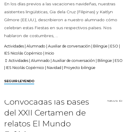
En los días previos a las vacaciones navideñas, nuestras
asistentes lingüísticas, Gia dela Cruz (Filipinas) y Kaitlyn
Gilmore (EE.UU.), describieron a nuestro alumnado cómo
celebran estas Fiestas en sus respectivos países. Nos
hablaron de costumbres, …
Actividades
|
Alumnado
|
Auxiliar de conversación
|
Bilingüe
|
ESO
|
IES Nicolás Copérnico
|
Inicio
Actividades
|
Alumnado
|
Auxiliar de conversación
|
Bilingüe
|
ESO
|
IES Nicolás Copérnico
|
Navidad
|
Proyecto bilingüe
SEGUIR LEYENDO
Convocadas las bases
del XXII Certamen de
relatos El Mundo