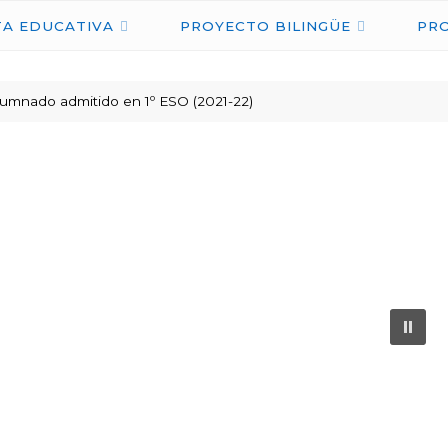
IES
A EDUCATIVA
PROYECTO BILINGÜE
PR
NICOLÁS
COPÉRNICO
 alumnado admitido en 1º ESO (2021-22)
ÉCIJA