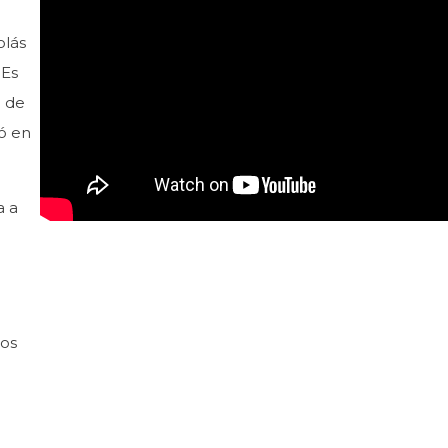
olás
 Es
o de
ió en
a a
os